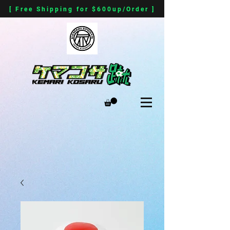
[ Free Shipping for $600up/Order ]