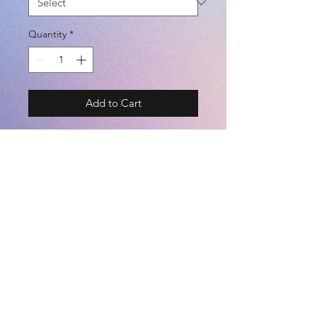
Quantity
*
Add to Cart
BRAND - SFIDA (BSF-WD02)
BALL SIZE - 1 (直径 13cm)
COLOR - JAPAN
=====
- Cushion mini ball.
=====
各国の特長をモノグラム調にデザイ
ンした、クッション素材のミニボー
©2021 by
Kemari Sports
ル。
室内遊びにも最適。