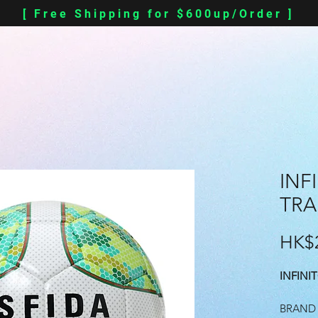
[ Free Shipping for $600up/Order ]
INF
TRAI
HK$
INFINI
BRAND -