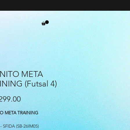
INITO META
NING (Futsal 4)
Price
299.00
TO META TRAINING
 SFIDA (SB-26IM05)