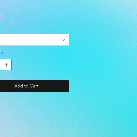
ZE - FUTSAL 4
- GREEN / PINK
の特長
協 (JFA) 認證 ｜ JFA検定球
製 - 使用特殊機械，確保每一針
*
準縫上有一定厚度既皮革上 ｜
ステッチ（機械縫い） 特殊なミシ
用し、厚みのあるパネルを縫い込
で強度を確保。
Add to Cart
：合成皮革