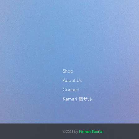
Shop
About Us
Contact
Kemari 個サル
©2021 by
Kemari Sports