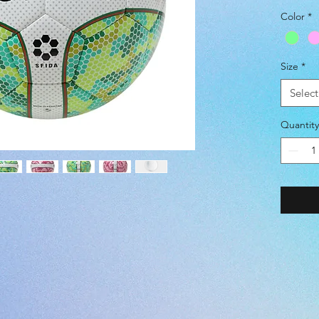
Color
*
BALL SI
COLOR 
Size
*
ボール
Select
・日本足
・機械縫
Quantity
都能精
マシン
ンを使
むこと
・品質